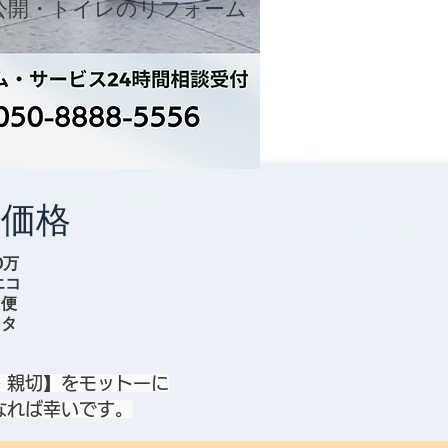
り公開・トイレのリフォーム
いただいた例
​価格
場
0万
エコ
。便
スタ
・親切】をモットーに
なれば幸いです。