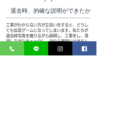
退去時、的確な説明ができたか
工事がわからない方が立会いをすると、どうし
ても伝言ゲームになってしまいます。私たちが
退去時写真を撮りながら説明し、工事をし、清
掃しながらチェックし、次の入室時にはきちん
と書類と写真が出来ている。そのサイクルがあ
るからこそオーナー様のリスクを減らし、入居
者様も大切に住もうという意識を持つ・・とい
う、より良い循環を作っていきます。
社会に貢献できる仕事として
​無料退去立会いをしています。
クロス・クッションフロア
床材タイル等貼り替え
畳→フローリングへ