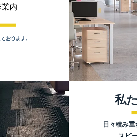
作業内
れております。
私
​日々積み
スピ