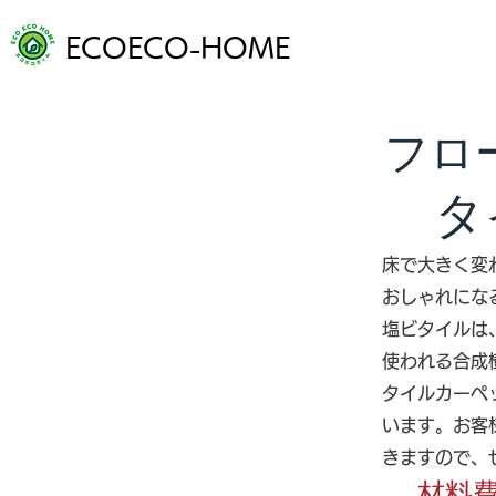
ECOECO-HOME
ホーム
フロ
タ
床で大きく変
おしゃれにな
塩ビタイルは
使われる合成
タイルカーペ
います。お客
きますので、
材料