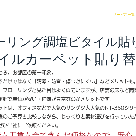
リフォーム事例 1 (個別リフォーム)
原状回復・リフォーム
サービス一覧
ーリング調塩ビタイル貼
イルカーペット貼り替
わる。お部屋の第一印象。
るだけではなく「清潔・防音・傷つきにくい」などメリットも
、フローリングと見た目はよく似ていますが、店舗の床など商
樹脂で単価が安い・種類が豊富なのがメリットです。
ットは、オフィスなどで人気のサンゲツ大人気のNT-350シリ
様のご予算と比較しながら、じっくりと素材選びを行っていた
ぜひ当社にご依頼ください。
費も工賃も全て含んだ価格なので、安心