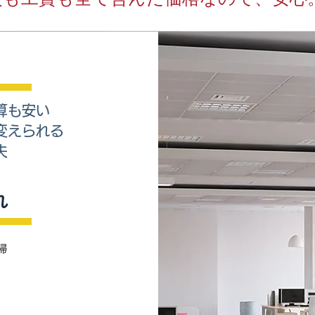
算も安い
変えられる
夫
れ
掃