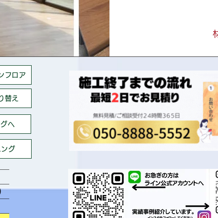
ンフロア
り替え
ングへ
ニング
)