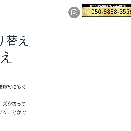
運営会社
料金表
More
り替え
え
。
業施設に多く
ーズを扱って
だくことがで
。