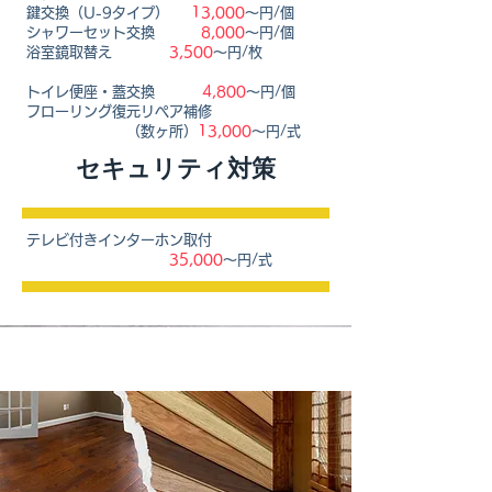
鍵交換（U-9タイプ）
13,000
〜円/個
シャワーセット交換
8,000
〜円/個
浴室鏡取替え
3,500
〜円/枚
トイレ便座・蓋交換
4,800
〜円/個
フローリング復元リペア補修
（数ヶ所）
13,000
〜円/式
セキュリテ
ィ対策
テレビ付きインターホン取付
35,000
〜円/式