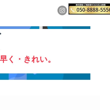
運営会社
料金表
More
グ
い
早く・きれい。