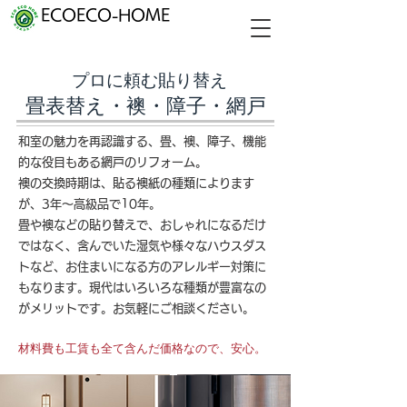
ECOECO-HOME
プロに頼む貼り替え
畳表替え・襖・障子・網戸
和室の魅力を再認識する、畳、襖、障子、機能
的な役目もある網戸のリフォーム。
襖の交換時期は、貼る襖紙の種類によります
が、3年～高級品で10年。
畳や襖などの貼り替えで、おしゃれになるだけ
ではなく、含んでいた湿気や様々なハウスダス
トなど、お住まいになる方のアレルギー対策に
もなります。現代はいろいろな
種類が豊富なの
がメリットです。お気軽にご相談ください。
材料費も工賃も全て含んだ価格なので、安心。