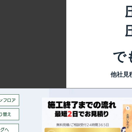
で
他社見
ンフロア
り替え
ングへ