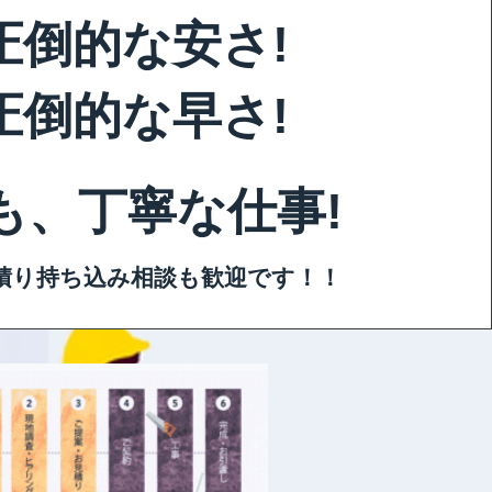
​圧倒的な安さ!
​圧倒的な早さ!
も、​丁寧な仕事!
積り持ち込み相談も歓迎です！！