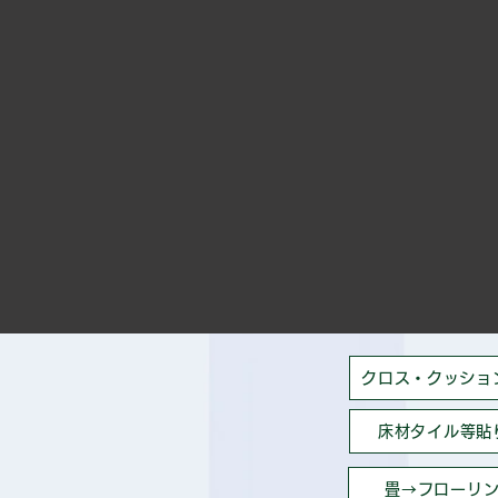
クロス・クッショ
床材タイル等貼
畳→フローリ