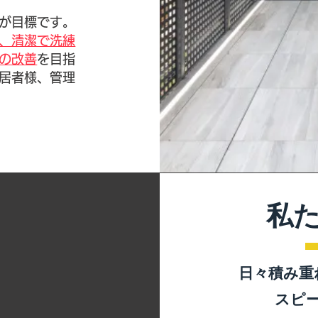
が目標です。
、清潔で洗練
の改善
を目指
居者様、管理
私
​日々積み
スピ