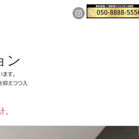
料金表
実績
More
ョン
います。
を抑えつつ入
計。