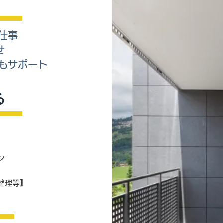
仕事
せ
もサポート
る
ン
品整理等】