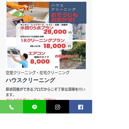
原状回復とは、退去時と入居前の部屋の状況を
確認し、入居中に汚してしまった箇所や傷つけ
てしまった場所などを修復し、入居前の状況に
戻すことをいいます。ただし、賃貸借契約で定
められた使用方法の範囲内で生活をしていて
も、どうしても壁紙や床などは経年劣化してし
まうものですので、それらも含めて全てが入居
者負担になるというわけではありません。入居
者の負担で原状回復が必要となる範囲は、入居
者の故意や過失などによって建物に損害を与え
た場合や、その箇所に限定され、通常の使用方
法で生じた傷や汚れなどは本来その対象とはな
りません。賃貸契約期間などの考慮等それぞれ
契約書により違いがございます。
空室クリーニング・在宅クリーニング
ハウスクリーニング
原状回復ができるプロだからこそ丁寧な清掃を
行い
ます。
どこよりも安く・早く・丁寧に!!
​一般のご家庭でもクリーニング致します。