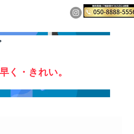
料金表
実績
More
グ
い
早く・きれい。