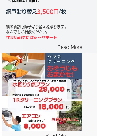
※材料費+工賃含む
網戸貼り替え
3,
500円
/枚
襖の新調も障子貼り替えね承ります。
​なんでもご相談ください。
住まいの気になるをサポート
Read More
Read More