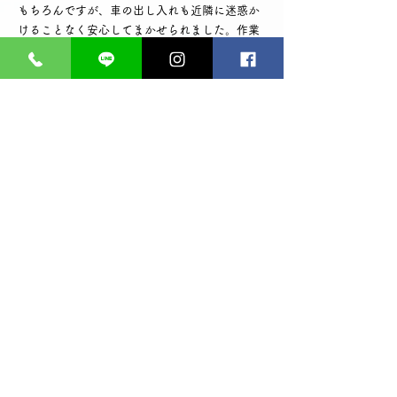
もちろんですが、車の出し入れも近隣に迷惑か
けることなく安心してまかせられました。作業
り方も親切で毎日作業の前には作業工程の説明
をしてくださり、価格も含めていろんな提案を
してくださいました。後片付けも、挨拶もこん
なにきちんとした会社さんは初めてです。ま
た、お願いしたいです。(60代女性)
​一戸建て 外壁・水回りリフォーム
工事中のきめ細やかな
配慮が良かった