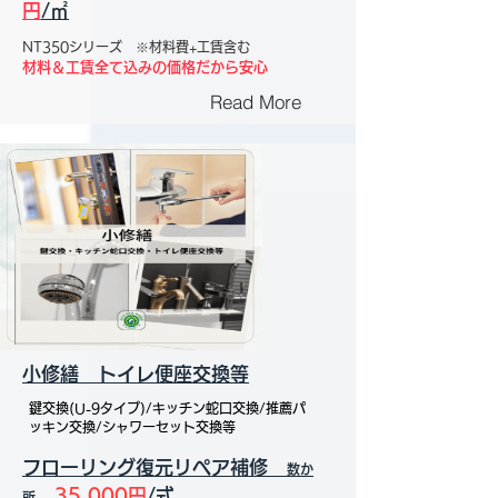
円
/㎡
NT350シリーズ ※材料費+工賃含む
材料＆工賃全て込みの価格だから安心
Read More
小修繕 トイレ便座交換等
鍵交換(U-9タイプ)/キッチン蛇口交換/推薦パ
ッキン交換/シャワーセット交換等
フローリング復元リペア補修
数か
35,000円
/式
所